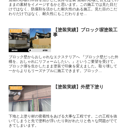
ままの素材をイメージするかと思います。この施工では見た目だ
けではなく、防腐剤を活かした耐久性のある施工。見た目のこだ
わりだけではなく、耐久性にもこだわりませ...
【塗装実績】ブロック塀塗装工
実績紹介
事
ブロック壁からおしゃれなエクステリアへ 『ブロック壁だった外
構を、おしゃれにリフォームしたい。』というご要望を受けて、
ブロック塀を生かしたまま塗装で印象を変えました。取り壊して
一からよりもリーズナブルに施工できます。ブロック...
【塗装実績】外壁下塗り
実績紹介
下地と上塗り材の密着性をあげる大事な工程です。この工程を抜
いてしまうと先で塗料が浮いたり剥がれたりと色々な問題がでて
きてしまいます。